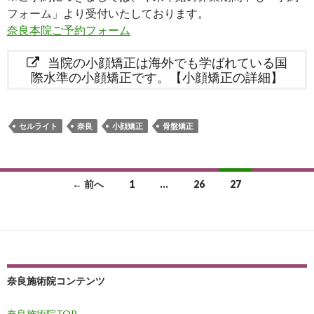
フォーム」より受付いたしております。
奈良本院ご予約フォーム
当院の小顔矯正は海外でも学ばれている国
際水準の小顔矯正です。【小顔矯正の詳細】
セルライト
奈良
小顔矯正
骨盤矯正
投
← 前へ
1
…
26
27
稿
ナ
ビ
ゲ
奈良施術院コンテンツ
ー
奈良施術院TOP