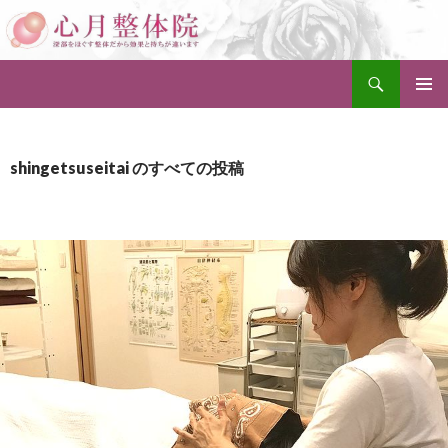
検
セルライト除去整体・小顔矯正・骨盤矯正 奈良 心月整体院
索
コ
メインメ
ン
ニュー
テ
ン
shingetsuseitai のすべての投稿
ツ
へ
ス
キ
ッ
プ