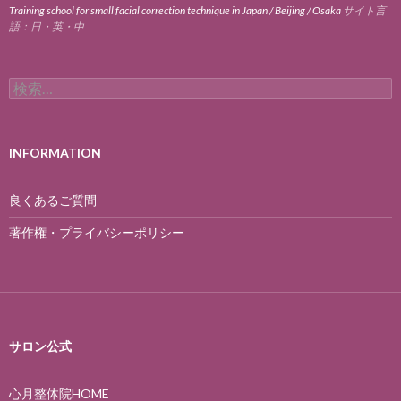
Training school for small facial correction technique in Japan / Beijing / Osaka
サイト言
語：日・英・中
検
索:
INFORMATION
良くあるご質問
著作権・プライバシーポリシー
サロン公式
心月整体院HOME