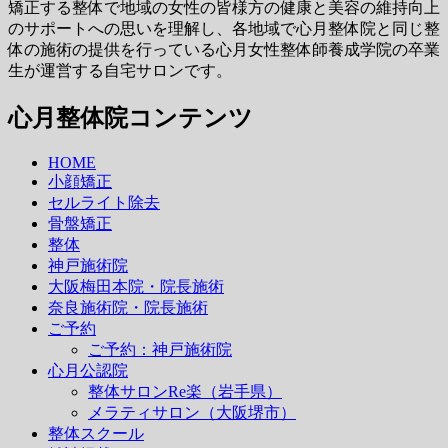
矯正する整体で地域の女性の皆様方の健康と美容の維持向上
のサポートへの思いを理解し、各地域で心月整体院と同じ整
体の施術の提供を行っている心月女性整体師養成学院の卒業
生が運営する自宅サロンです。
心月整体院コンテンツ
HOME
小顔矯正
セルライト除去
骨盤矯正
整体
神戸施術院
大阪梅田本院・院長施術
奈良施術院・院長施術
ご予約
ご予約：神戸施術院
心月公認院
整体サロンRe楽（岩手県）
メラティサロン（大阪堺市）
整体スクール