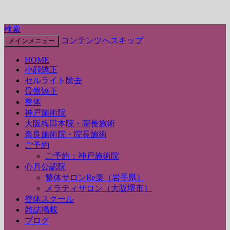
検索
コンテンツへスキップ
メインメニュー
HOME
小顔矯正
セルライト除去
骨盤矯正
整体
神戸施術院
大阪梅田本院・院長施術
奈良施術院・院長施術
ご予約
ご予約：神戸施術院
心月公認院
整体サロンRe楽（岩手県）
メラティサロン（大阪堺市）
整体スクール
雑誌掲載
ブログ