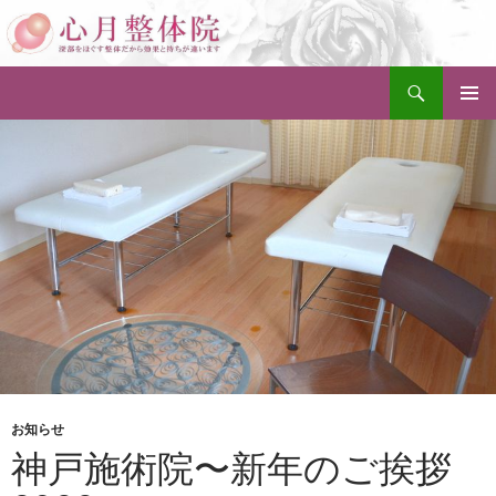
検
セルライト除去整体・小顔矯正・骨盤矯正 神戸 心月整体院
索
コ
メインメ
ン
ニュー
テ
ン
ツ
へ
ス
キ
ッ
プ
お知らせ
神戸施術院〜新年のご挨拶