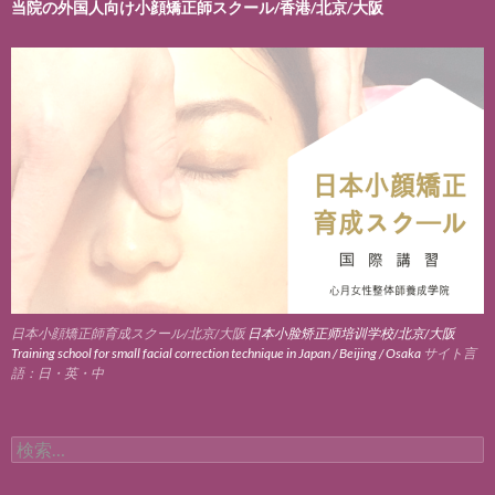
当院の外国人向け小顔矯正師スクール/香港/北京/大阪
日本小顔矯正師育成スクール/北京/大阪
日本小脸矫正师培训学校/北京/大阪
Training school for small facial correction technique in Japan / Beijing / Osaka
サイト言
語：日・英・中
検
索: