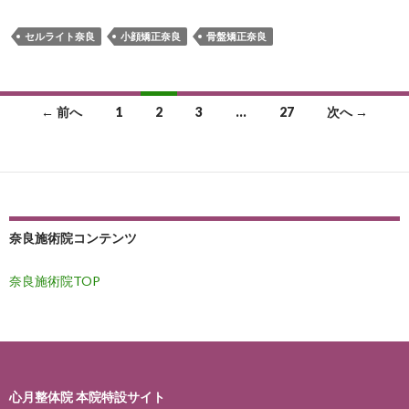
セルライト奈良
小顔矯正奈良
骨盤矯正奈良
投
← 前へ
1
2
3
…
27
次へ →
稿
ナ
ビ
ゲ
奈良施術院コンテンツ
ー
奈良施術院TOP
シ
ョ
ン
心月整体院 本院特設サイト