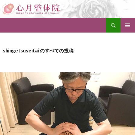
検
セルライト除去整体・小顔矯正・骨盤矯正 奈良 心月整体院
索
コ
メインメ
ン
ニュー
テ
ン
shingetsuseitai のすべての投稿
ツ
へ
ス
キ
ッ
プ