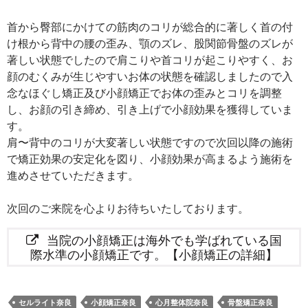
首から臀部にかけての筋肉のコリが総合的に著しく首の付
け根から背中の腰の歪み、顎のズレ、股関節骨盤のズレが
著しい状態でしたので肩こりや首コリが起こりやすく、お
顔のむくみが生じやすいお体の状態を確認しましたので入
念なほぐし矯正及び小顔矯正でお体の歪みとコリを調整
し、お顔の引き締め、引き上げで小顔効果を獲得していま
す。
肩〜背中のコリが大変著しい状態ですので次回以降の施術
で矯正効果の安定化を図り、小顔効果が高まるよう施術を
進めさせていただきます。
次回のご来院を心よりお待ちいたしております。
当院の小顔矯正は海外でも学ばれている国
際水準の小顔矯正です。【小顔矯正の詳細】
セルライト奈良
小顔矯正奈良
心月整体院奈良
骨盤矯正奈良