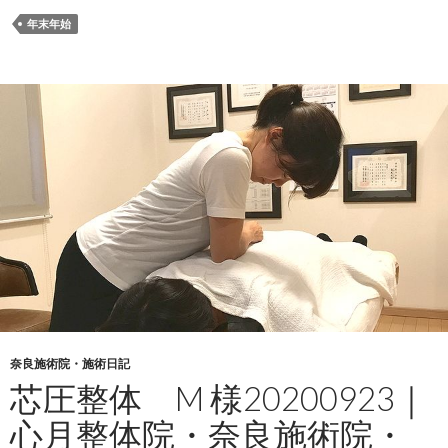
年末年始
奈良施術院・施術日記
芯圧整体 M 様20200923｜
心月整体院・奈良施術院・