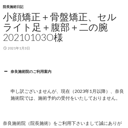
院長施術日記
小顔矯正＋骨盤矯正、セル
ライト足＋腹部＋二の腕
20210103O様
2021年1月3日
奈良施術院のご利用案内
申し訳ございませんが、現在（2023年1月以降）、奈良
施術院では、施術予約の受付をいたしておりません。
奈良施術院（院長施術）をご利用下さいまして誠にありが