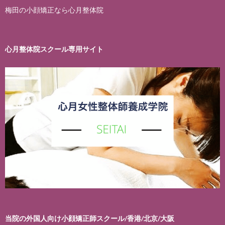
梅田の小顔矯正なら心月整体院
心月整体院スクール専用サイト
当院の外国人向け小顔矯正師スクール/香港/北京/大阪