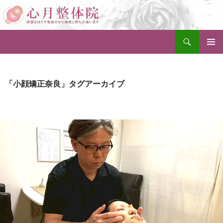
検
セルライト除去整体・小顔矯正・骨盤矯正 奈良 心月整体院
索
コ
メインメ
ン
ニュー
テ
ン
「小顔矯正奈良」タグアーカイブ
ツ
へ
ス
キ
ッ
プ