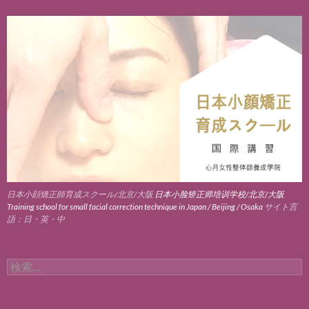
日本小顔矯正師育成スクール/北京/大阪
日本小脸矫正师培训学校/北京/大阪
Training school for small facial correction technique in Japan / Beijing / Osaka
サイト言
語：日・英・中
検
索: