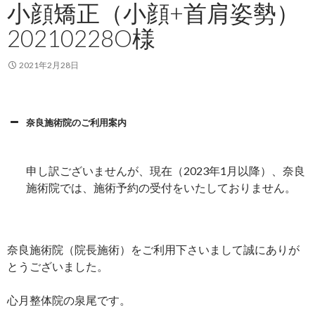
小顔矯正（小顔+首肩姿勢）
20210228O様
2021年2月28日
奈良施術院のご利用案内
申し訳ございませんが、現在（2023年1月以降）、奈良
施術院では、施術予約の受付をいたしておりません。
奈良施術院（院長施術）をご利用下さいまして誠にありが
とうございました。
心月整体院の泉尾です。