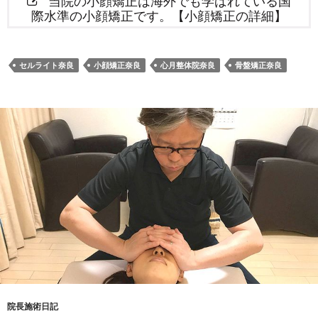
当院の小顔矯正は海外でも学ばれている国
際水準の小顔矯正です。【小顔矯正の詳細】
セルライト奈良
小顔矯正奈良
心月整体院奈良
骨盤矯正奈良
院長施術日記