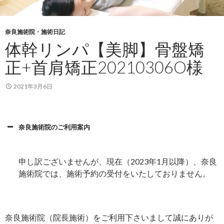
奈良施術院・施術日記
体幹リンパ【美脚】骨盤矯
正+首肩矯正20210306O様
2021年3月6日
奈良施術院のご利用案内
申し訳ございませんが、現在（2023年1月以降）、奈良
施術院では、施術予約の受付をいたしておりません。
奈良施術院（院長施術）をご利用下さいまして誠にありが