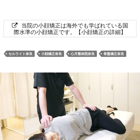
当院の小顔矯正は海外でも学ばれている国
際水準の小顔矯正です。【小顔矯正の詳細】
セルライト奈良
小顔矯正奈良
心月整体院奈良
骨盤矯正奈良