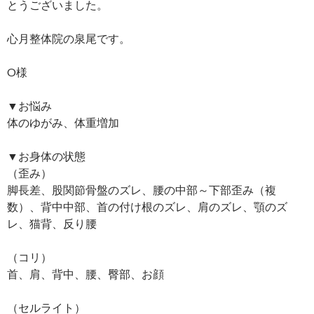
とうございました。
心月整体院の泉尾です。
O様
▼お悩み
体のゆがみ、体重増加
▼お身体の状態
（歪み）
脚長差、股関節骨盤のズレ、腰の中部～下部歪み（複
数）、背中中部、首の付け根のズレ、肩のズレ、顎のズ
レ、猫背、反り腰
（コリ）
首、肩、背中、腰、臀部、お顔
（セルライト）