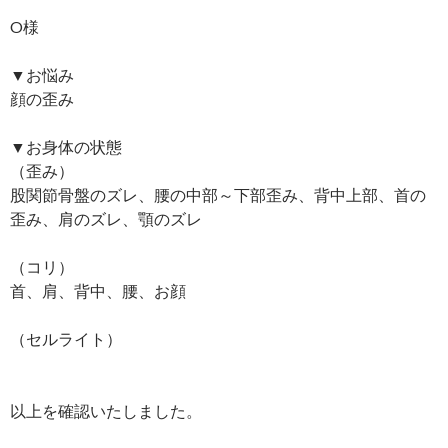
O様
▼お悩み
顔の歪み
▼お身体の状態
（歪み）
股関節骨盤のズレ、腰の中部～下部歪み、背中上部、首の
歪み、肩のズレ、顎のズレ
（コリ）
首、肩、背中、腰、お顔
（セルライト）
以上を確認いたしました。