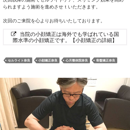
られますよう施術を進めさせｔいただきます。
次回のご来院を心よりお待ちいたしております。
当院の小顔矯正は海外でも学ばれている国
際水準の小顔矯正です。【小顔矯正の詳細】
セルライト奈良
小顔矯正奈良
心月整体院奈良
骨盤矯正奈良