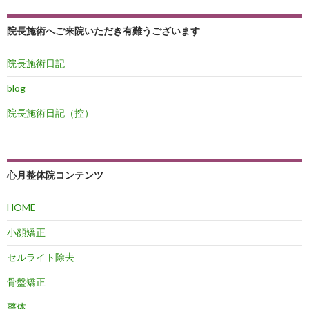
稿
院長施術へご来院いただき有難うございます
ナ
ビ
院長施術日記
ゲ
blog
ー
院長施術日記（控）
シ
ョ
心月整体院コンテンツ
ン
HOME
小顔矯正
セルライト除去
骨盤矯正
整体