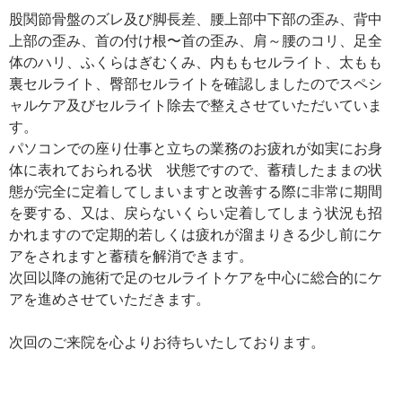
股関節骨盤のズレ及び脚長差、腰上部中下部の歪み、背中
上部の歪み、首の付け根〜首の歪み、肩～腰のコリ、足全
体のハリ、ふくらはぎむくみ、内ももセルライト、太もも
裏セルライト、臀部セルライトを確認しましたのでスペシ
ャルケア及びセルライト除去で整えさせていただいていま
す。
パソコンでの座り仕事と立ちの業務のお疲れが如実にお身
体に表れておられる状 状態ですので、蓄積したままの状
態が完全に定着してしまいますと改善する際に非常に期間
を要する、又は、戻らないくらい定着してしまう状況も招
かれますので定期的若しくは疲れが溜まりきる少し前にケ
アをされますと蓄積を解消できます。
次回以降の施術で足のセルライトケアを中心に総合的にケ
アを進めさせていただきます。
次回のご来院を心よりお待ちいたしております。