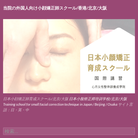
当院の外国人向け小顔矯正師スクール/香港/北京/大阪
日本小顔矯正師育成スクール/北京/大阪
日本小脸矫正师培训学校/北京/大阪
Training school for small facial correction technique in Japan / Beijing / Osaka
サイト言
語：日・英・中
検
索: