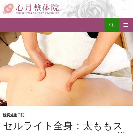
検
セルライト除去整体・小顔矯正・美脚骨盤矯正 梅田本院
索
コ
メインメ
ン
ニュー
テ
ン
ツ
へ
ス
キ
ッ
プ
院長施術日記
セルライト全身：太ももス