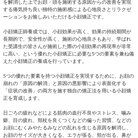
を解消した上でお顔・頭を施術する原因からの改善を実現
する痛気持ち良い独特の施術感による心地良さとリラクゼ
ーションをお愉しみいただける小顔矯正です。
小顔矯正師養成では、小顔効果が高く、効果の持続期間が
長期的で、安全性が高く、施術の心地良さもあり、学ばれ
た受講生の皆さんが施術した際の小顔効果の再現率が非常
に高い、という優れた小顔矯正に必要な5つの要素を兼ね備
えた小顔矯正の養成を行っています。
5つの優れた要素を持つ小顔矯正を実現するために、お顔の
崩れの「原因の解消」と原因の悪影響により表面化する
「症状の改善」の両方を施す独自の矯正法を用いる小顔矯
正を育成します。
日ごろの疲れなどによる筋肉の血行不良やストレス、噛み
癖、目の疲れ、頬杖を良くつくなどの偏った習慣、などの
お顔にむくみやたるみなどの乱れを生じる原因を解消し、
お顔のサイズが大きくなる、エラが張る、頬が出る、鼻が