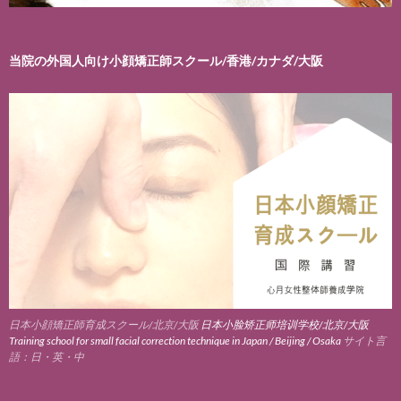
当院の外国人向け小顔矯正師スクール/香港/カナダ/大阪
日本小顔矯正師育成スクール/北京/大阪
日本小脸矫正师培训学校/北京/大阪
Training school for small facial correction technique in Japan / Beijing / Osaka
サイト言
語：日・英・中