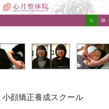
検
女性専門整体スクール 大阪 心月整体院
索
コ
メインメ
ン
ニュー
テ
ン
ツ
へ
ス
キ
ッ
プ
小顔矯正養成スクール