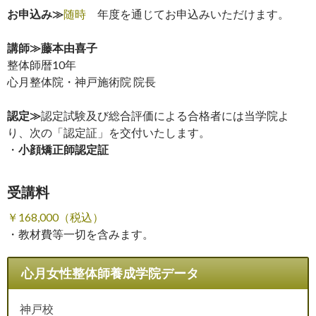
お申込み≫
随時
年度を通じてお申込みいただけます。
講師≫藤本由喜子
整体師暦10年
心月整体院・神戸施術院 院長
認定≫
認定試験及び総合評価による合格者には当学院よ
り、次の「認定証」を交付いたします。
・
小顔矯正師認定証
受講料
￥168,000（税込）
・教材費等一切を含みます。
心月女性整体師養成学院データ
神戸校