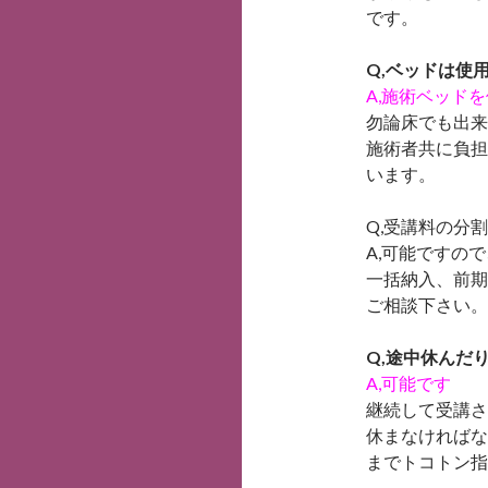
です。
Q,ベッドは使
A,施術ベッド
勿論床でも出来
施術者共に負担
います。
Q,受講料の分
A,可能ですの
一括納入、前期
ご相談下さい。
Q,途中休んだ
A,可能です
継続して受講さ
休まなければな
までトコトン指