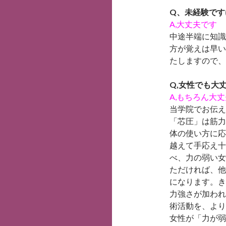
Q、未経験です
A,大丈夫です
中途半端に知識
方が覚えは早い
たしますので、
Q,女性でも大
A,もちろん大
当学院でお伝え
「芯圧」は筋力
体の使い方に応
越えて手応え十
べ、力の弱い女
ただければ、他
になります。き
力強さが加われ
術活動を、より
女性が「力が弱