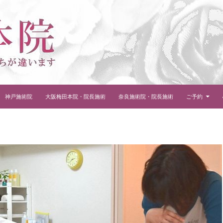
神戸施術院
大阪梅田本院・院長施術
奈良施術院・院長施術
ご予約