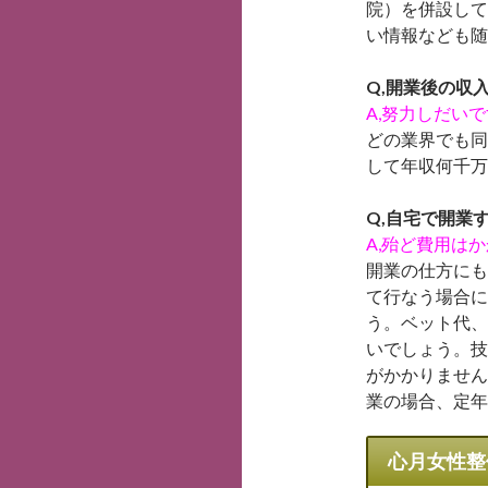
院）を併設して
い情報なども随
Q,開業後の収
A,努力しだいで
どの業界でも同
して年収何千万
Q,自宅で開業
A,殆ど費用は
開業の仕方にも
て行なう場合に
う。ベット代、
いでしょう。技
がかかりません
業の場合、定年
心月女性整