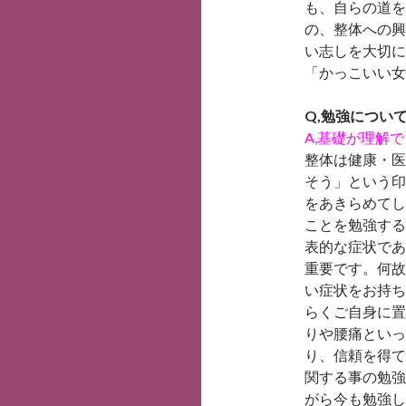
も、自らの道を
の、整体への興
い志しを大切に
「かっこいい女
Q,勉強につい
A,基礎が理解
整体は健康・医
そう」という印
をあきらめてし
ことを勉強する
表的な症状であ
重要です。何故
い症状をお持ち
らくご自身に置
りや腰痛といっ
り、信頼を得て
関する事の勉強
がら今も勉強し