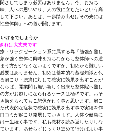
閉ざしてしまう必要はありません。今、お持ち
味、人への思いやり、人の役に立ちたいという高
して下さい。あとは、一歩踏み出せばその先には
性整体師」への道が開けます。
ていけるでしょうか
できれば大丈夫です
療・リラクゼーション系に属する為「勉強が難し
象が強く整体に興味を持ちながらも整体師への道
まう方が少なくないようですが、初めから難しい
必要はありません。初めは基本的な基礎知識と代
る肩こり・腰痛に対して確実に効果を出すことが
ならば、開業間も無い新しく出来た整体院へ難し
の方がお越しになられるケースは極稀です。おそ
き換えられてもご想像が付く事と思います。肩こ
た代表的な症状で確実に効果を出す事で実績を作
口コミが起こり発展していきます。人体や健康に
は一生続く事です。私も教材を読み返したりしな
ています。あせらずじっくり進めて行けばよい事