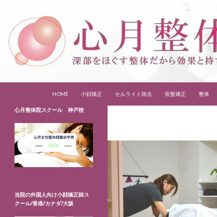
コンテンツへスキップ
検
女性専門整体スクール 大阪 心月整体院
HOME
小顔矯正
セルライト除去
骨盤矯正
整体
索
心月整体院スクール 神戸校
当院の外国人向け小顔矯正師ス
クール/香港/カナダ/大阪