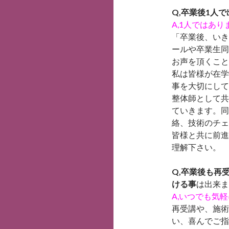
Q,卒業後1人
A,1人ではあ
「卒業後、いき
ールや卒業生同
お声を頂くこと
私は皆様が在学
事を大切にして
整体師として共
ていきます。同
絡、技術のチェ
皆様と共に前進
理解下さい。
Q,卒業後も再
ける事
は出来ま
A,いつでも気
再受講や、施術
い、喜んでご指