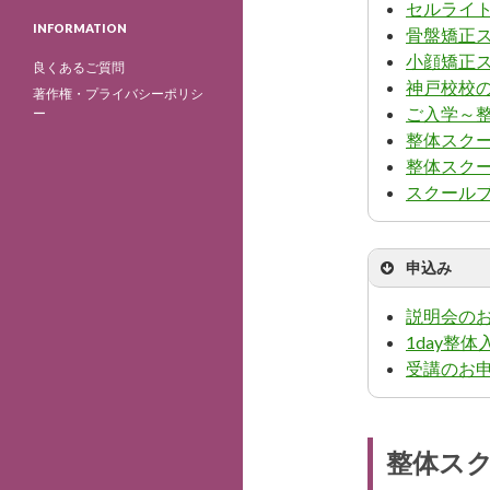
セルライ
INFORMATION
骨盤矯正
小顔矯正
良くあるご質問
神戸校校
著作権・プライバシーポリシ
ご入学～
ー
整体スクー
整体スク
スクール
申込み
説明会の
1day整
受講のお
整体スク