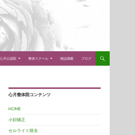
心月公認院
整体スクール
雑誌掲載
ブログ
心月整体院コンテンツ
HOME
小顔矯正
セルライト除去