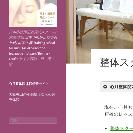
日本小顔矯正師育成スクール/
北京/大阪
日本小脸矫正师培训
学校/北京/大阪
Training school
for small facial correction
technique in Japan / Beijing /
整体ス
Osaka
サイト言語：日・英・
中
心月整体院 本院特設サイト
心月整体院
大阪梅田の小顔矯正なら心月
整体院
現在、心月女
戸校のレッス
検
索:
整体スク